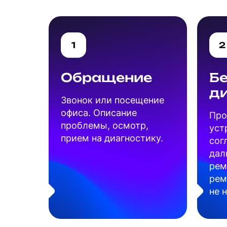
1
2
Обращение
Б
д
Звонок или посещение
офиса. Описание
Про
проблемы, осмотр,
уст
прием на диагностику.
сог
дал
рем
рем
не 