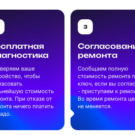
3
есплатная
Согласован
иагностика
ремонта
веряем ваше
Cообщаем полную
ройство, чтобы
стоимость ремонта 
ласовать
ключ, если вы согла
ьнейшую стоимость
- приступаем к ремон
онта. При отказе от
Во время ремонта це
онта ничего платить
не меняется.
надо.