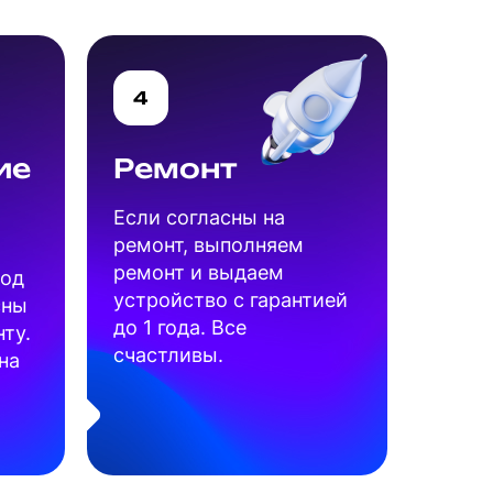
4
ие
Ремонт
Если согласны на
ремонт, выполняем
ремонт и выдаем
под
устройство с гарантией
сны
до 1 года. Все
ту.
счастливы.
на