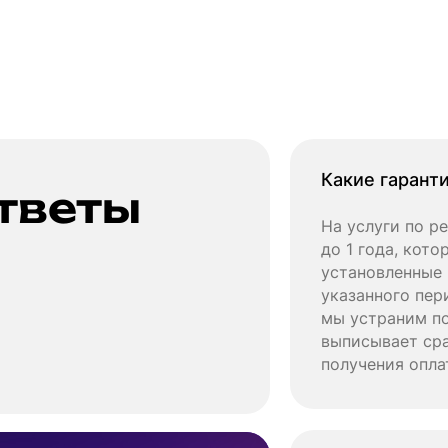
Какие гарант
тветы
На услуги по р
до 1 года, кот
установленные 
указанного пер
мы устраним по
выписывает сра
получения опла