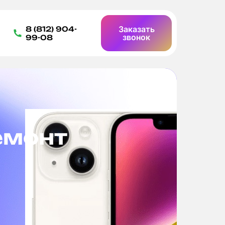
Заказать
8 (812) 904-
звонок
99-08
емонт
Б
д
Ост