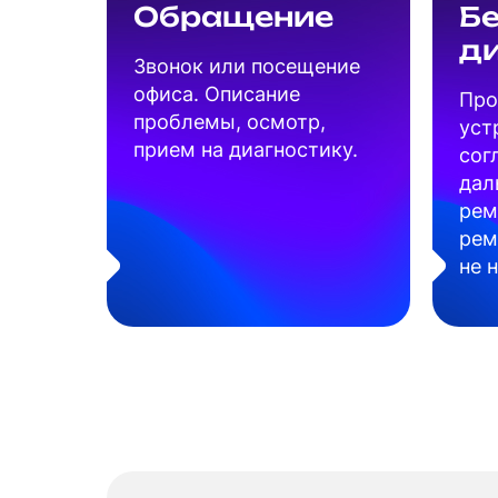
Обращение
Б
д
Звонок или посещение
офиса. Описание
Про
проблемы, осмотр,
уст
прием на диагностику.
сог
дал
рем
рем
не 