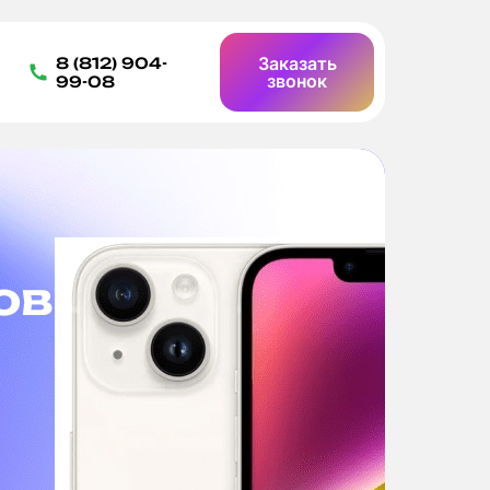
Заказать
8 (812) 904-
звонок
99-08
емонт
Б
д
Ост