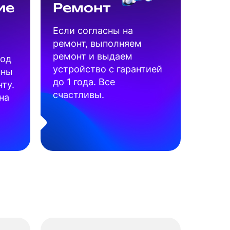
ие
Ремонт
Если согласны на
ремонт, выполняем
ремонт и выдаем
под
устройство с гарантией
сны
до 1 года. Все
ту.
счастливы.
на