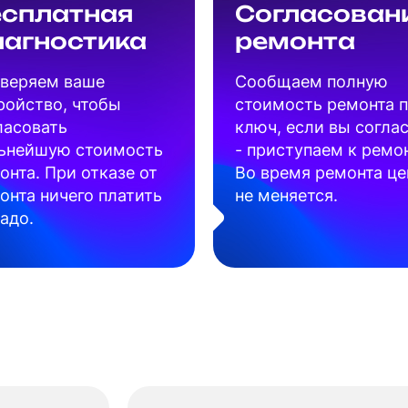
есплатная
Согласован
иагностика
ремонта
веряем ваше
Cообщаем полную
ройство, чтобы
стоимость ремонта 
ласовать
ключ, если вы согла
ьнейшую стоимость
- приступаем к ремон
онта. При отказе от
Во время ремонта це
онта ничего платить
не меняется.
надо.