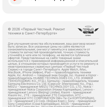
© 2026 «Первый Честный. Ремонт
техники в Санкт-Петербурге»
Для улучшения качества обслуживания, ваш разговор может
быть записан. Все указанные цены на сайте являются
ознакомительными, они могут меняться в зависимости от
стоимости запчастей производителей, точную стоимость
уточняйте в чате или по телефону, не является публичной
офертой. Представленные на сайте товарные знаки
используются с правомерной информационной и описательной
целью, в отношении которых производятся услуги по ремонту в
неавторизованных сервисных центрах «Первый Честный
Сервис» в городе Санкт-Петербурге. Apple Watch, iMac,
MacBook, iPhone (Айфон), iPad — правообладатель техники
Apple, Inc. Android — товарный знак Google, Inc. Huawei и Honor -
правообладатель HUAWEI TECHNOLOGIES CO., LTD. (ХУАВЕЙ
ТЕКНОЛОДЖИС КО., ЛТД.), Samsung – правообладатель техники
Samsung Electronics Co. Ltd. (Самсунг Электроникс Ко., Лтд.),
MEIZU - принадлежит MEIZU TECHNOLOGY CO., LTD., Nokia -
принадлежит Nokia Corporation (Нокиа Корпорейшн), Lenovo -
принадлежит Lenovo (Beijing) Limited, Xiaomi - принадлежит
Xiaomi Inc., ZTE - принадлежит ZTE Corporation, HTC -
принадлежит HTC CORPORATION (Эйч-Ти-Си КОРПОРЕЙШН),
LG - принадлежит LG Corp. (ЭлДжи Корп.), Sony - принадлежит
Sony Corporation (Сони Корпорейшн), ASUS - принадлежит
ASUSTeK Computer Inc. (Асустек Компьютер Инкорпорейшн),