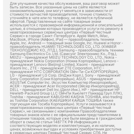
Для улучшения качества обслуживания, ваш разговор может
быть записан. Все указанные цены на сайте являются
ознакомительными, они могут меняться в зависимости от
стоимости запчастей производителей, точную стоимость
уточняйте в чате или по телефону, не является публичной
офертой. Представленные на сайте товарные знаки
используются с правомерной информационной и описательной
целью, в отношении которых производятся услуги по ремонту в
неавторизованных сервисных центрах «Первый Честный
Сервис» в городе Санкт-Петербурге. Apple Watch, iMac,
MacBook, iPhone (Айфон), iPad — правообладатель техники
Apple, Inc. Android — товарный знак Google, Inc. Huawei и Honor -
правообладатель HUAWEI TECHNOLOGIES CO., LTD. (ХУАВЕЙ
ТЕКНОЛОДЖИС КО., ЛТД.), Samsung – правообладатель техники
Samsung Electronics Co. Ltd. (Самсунг Электроникс Ко., Лтд.),
MEIZU - принадлежит MEIZU TECHNOLOGY CO., LTD., Nokia -
принадлежит Nokia Corporation (Нокиа Корпорейшн), Lenovo -
принадлежит Lenovo (Beijing) Limited, Xiaomi - принадлежит
Xiaomi Inc., ZTE - принадлежит ZTE Corporation, HTC -
принадлежит HTC CORPORATION (Эйч-Ти-Си КОРПОРЕЙШН),
LG - принадлежит LG Corp. (ЭлДжи Корп.), Sony - принадлежит
Sony Corporation (Сони Корпорейшн), ASUS - принадлежит
ASUSTeK Computer Inc. (Асустек Компьютер Инкорпорейшн),
ACER - принадлежит Acer Incorporated (Эйсер Инкорпорейтед),
DELL - принадлежит Dell Inc.(Делл Инк.), HP - принадлежит HP
Hewlett-Packard Group LLC (ЭйчПи Хьюлетт Паккард Груп ЛЛК),
Toshiba - принадлежит KABUSHIKI KAISHA TOSHIBA, also trading
as Toshiba Corporation (КАБУШИКИ КАЙША ТОШИБА также
торгующая как Тосиба Корпорейшн). Услуги оказываются в
неавторизованных сервисных центрах «Первый Честный
Сервис», не связанными с компаниями Правообладателями
товарных знаков и/или с ее официальными представителями в
отношении товаров, которые уже были введены в гражданский
оборот в смысле статьи 1487 ГК РФ Информация о
соответствующих моделях и комплектующих, и их наличии,
ценах, возможных выгодах и условиях приобретения доступна
в сервисных центрах Первый Честный Сервис СПб. Не