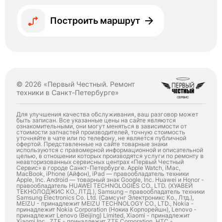
Построить маршрут
© 2026 «Первый Честный. Ремонт
техники в Санкт-Петербурге»
Для улучшения качества обслуживания, ваш разговор может
быть записан. Все указанные цены на сайте являются
ознакомительными, они могут меняться в зависимости от
стоимости запчастей производителей, точную стоимость
уточняйте в чате или по телефону, не является публичной
офертой. Представленные на сайте товарные знаки
используются с правомерной информационной и описательной
целью, в отношении которых производятся услуги по ремонту в
неавторизованных сервисных центрах «Первый Честный
Сервис» в городе Санкт-Петербурге. Apple Watch, iMac,
MacBook, iPhone (Айфон), iPad — правообладатель техники
Apple, Inc. Android — товарный знак Google, Inc. Huawei и Honor -
правообладатель HUAWEI TECHNOLOGIES CO., LTD. (ХУАВЕЙ
ТЕКНОЛОДЖИС КО., ЛТД.), Samsung – правообладатель техники
Samsung Electronics Co. Ltd. (Самсунг Электроникс Ко., Лтд.),
MEIZU - принадлежит MEIZU TECHNOLOGY CO., LTD., Nokia -
принадлежит Nokia Corporation (Нокиа Корпорейшн), Lenovo -
принадлежит Lenovo (Beijing) Limited, Xiaomi - принадлежит
Xiaomi Inc., ZTE - принадлежит ZTE Corporation, HTC -