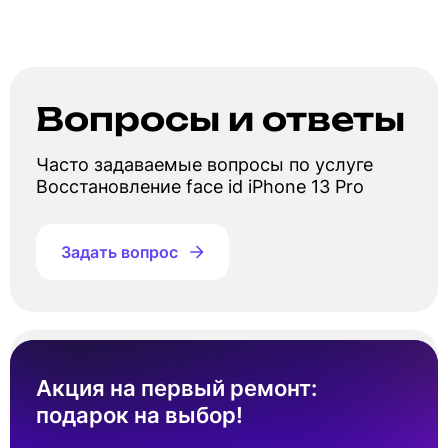
Вопросы и ответы
Часто задаваемые вопросы по услуге
Восстановление face id iPhone 13 Pro
Задать вопрос
Сколько стоит восстановление face id
Айфон 13 Про?
Акция на первый ремонт:
подарок на выбор!
Стоимость восстановление face id Айфон 13
Про составляет от 4 490 ₽. Точная цена