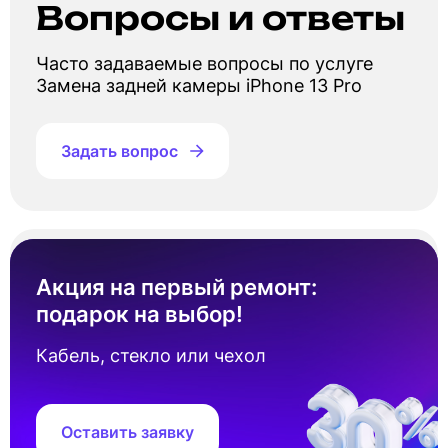
Вопросы и ответы
Часто задаваемые вопросы по услуге
Замена задней камеры iPhone 13 Pro
Задать вопрос
Сколько стоит замена задней камеры
Айфон 13 Про?
Акция на первый ремонт:
подарок на выбор!
Стоимость замена задней камеры Айфон 13
Про составляет от 3 500 ₽. Точная цена
Кабель, стекло или чехол
зависит от наличия запчастей под ваш
серийный номер устройства.
Оставить заявку