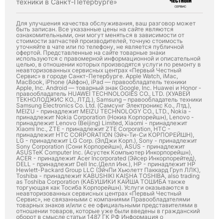
техники в Санкт-Петербурге»
Для улучшения качества обслуживания, ваш разговор может
быть записан. Все указанные цены на сайте являются
ознакомительными, они могут меняться в зависимости от
стоимости запчастей производителей, точную стоимость
уточняйте в чате или по телефону, не является публичной
офертой. Представленные на сайте товарные знаки
используются с правомерной информационной и описательной
целью, в отношении которых производятся услуги по ремонту в
неавторизованных сервисных центрах «Первый Честный
Сервис» в городе Санкт-Петербурге. Apple Watch, iMac,
MacBook, iPhone (Айфон), iPad — правообладатель техники
Apple, Inc. Android — товарный знак Google, Inc. Huawei и Honor -
правообладатель HUAWEI TECHNOLOGIES CO., LTD. (ХУАВЕЙ
ТЕКНОЛОДЖИС КО., ЛТД.), Samsung – правообладатель техники
Samsung Electronics Co. Ltd. (Самсунг Электроникс Ко., Лтд.),
MEIZU - принадлежит MEIZU TECHNOLOGY CO., LTD., Nokia -
принадлежит Nokia Corporation (Нокиа Корпорейшн), Lenovo -
принадлежит Lenovo (Beijing) Limited, Xiaomi - принадлежит
Xiaomi Inc., ZTE - принадлежит ZTE Corporation, HTC -
принадлежит HTC CORPORATION (Эйч-Ти-Си КОРПОРЕЙШН),
LG - принадлежит LG Corp. (ЭлДжи Корп.), Sony - принадлежит
Sony Corporation (Сони Корпорейшн), ASUS - принадлежит
ASUSTeK Computer Inc. (Асустек Компьютер Инкорпорейшн),
ACER - принадлежит Acer Incorporated (Эйсер Инкорпорейтед),
DELL - принадлежит Dell Inc.(Делл Инк.), HP - принадлежит HP
Hewlett-Packard Group LLC (ЭйчПи Хьюлетт Паккард Груп ЛЛК),
Toshiba - принадлежит KABUSHIKI KAISHA TOSHIBA, also trading
as Toshiba Corporation (КАБУШИКИ КАЙША ТОШИБА также
торгующая как Тосиба Корпорейшн). Услуги оказываются в
неавторизованных сервисных центрах «Первый Честный
Сервис», не связанными с компаниями Правообладателями
товарных знаков и/или с ее официальными представителями в
отношении товаров, которые уже были введены в гражданский
оборот в смысле статьи 1487 ГК РФ Информация о