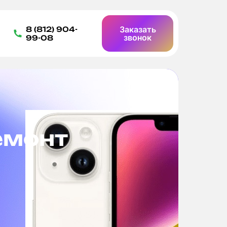
Заказать
8 (812) 904-
звонок
99-08
емонт
Б
д
Ост