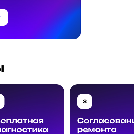
к
ы
3
есплатная
Согласован
иагностика
ремонта