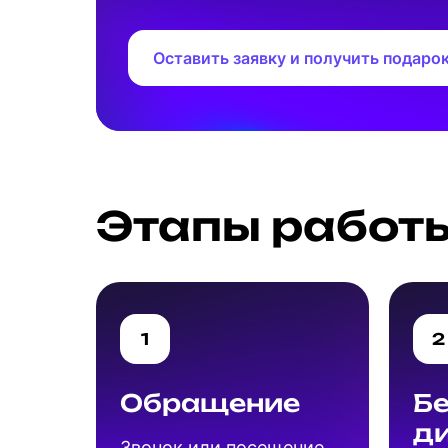
Оставить заявку и получить подаро
Этапы работ
1
2
Обращение
Б
д
Звонок или посещение