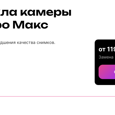
кла камеры
ро Макс
удшения качества снимков.
от 11
Замена 