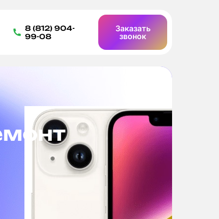
Заказать
8 (812) 904-
звонок
99-08
емонт
Б
д
Ост