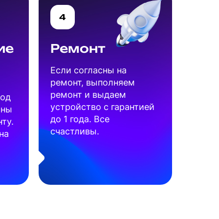
4
ие
Ремонт
Если согласны на
ремонт, выполняем
ремонт и выдаем
под
устройство с гарантией
сны
до 1 года. Все
ту.
счастливы.
на