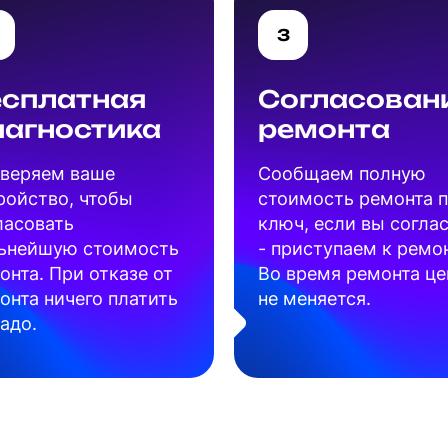
3
есплатная
Согласован
иагностика
ремонта
веряем ваше
Cообщаем полную
ройство, чтобы
стоимость ремонта 
ласовать
ключ, если вы согла
ьнейшую стоимость
- приступаем к ремон
онта. При отказе от
Во время ремонта це
онта ничего платить
не меняется.
надо.