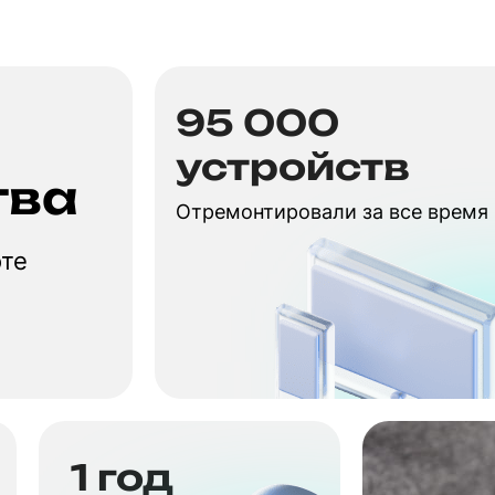
95 000
устройств
тва
Отремонтировали за все время
оте
1 год