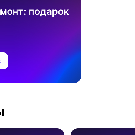
монт: подарок
к
ы