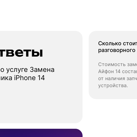
Сколько стои
тветы
разговорного
Стоимость заме
о услуге Замена
Айфон 14 состав
ика iPhone 14
от наличия зап
устройства.