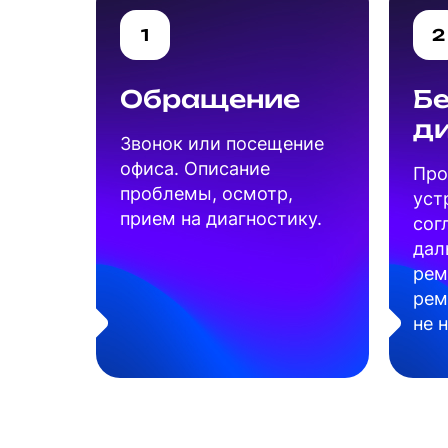
1
2
Обращение
Б
д
Звонок или посещение
офиса. Описание
Про
проблемы, осмотр,
уст
прием на диагностику.
сог
дал
рем
рем
не 