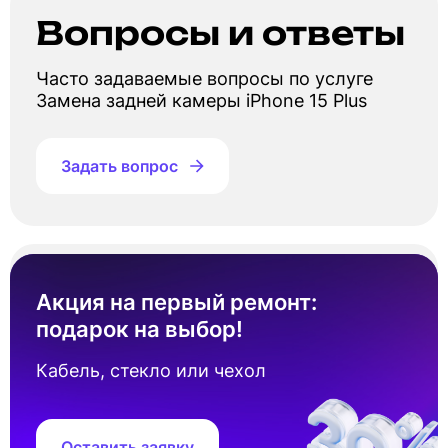
Вопросы и ответы
Часто задаваемые вопросы по услуге
Замена задней камеры iPhone 15 Plus
Задать вопрос
Сколько стоит замена задней камеры
Айфон 15 Плюс?
Акция на первый ремонт:
подарок на выбор!
Стоимость замена задней камеры Айфон 15
Плюс составляет от 3 500 ₽. Точная цена
Кабель, стекло или чехол
зависит от наличия запчастей под ваш
серийный номер устройства.
Оставить заявку