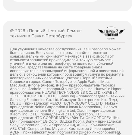
© 2026 «Первый Честный. Ремонт
техники в Санкт-Петербурге»
Для улучшения качества обслуживания, ваш разговор может
быть записан. Все указанные цены на сайте являются
ознакомительными, они могут меняться в зависимости от
стоимости запчастей производителей, точную стоимость
уточняйте в чате или по телефону, не является публичной
офертой. Представленные на сайте товарные знаки
используются с правомерной информационной и описательной
целью, в отношении которых производятся услуги по ремонту в
неавторизованных сервисных центрах «Первый Честный
Сервис» в городе Санкт-Петербурге. Apple Watch, iMac,
MacBook, iPhone (Айфон), iPad — правообладатель техники
Apple, Inc. Android — товарный знак Google, Inc. Huawei и Honor -
правообладатель HUAWEI TECHNOLOGIES CO., LTD. (ХУАВЕЙ
ТЕКНОЛОДЖИС КО., ЛТД.), Samsung – правообладатель техники
Samsung Electronics Co. Ltd. (Самсунг Электроникс Ко., Лтд.),
MEIZU - принадлежит MEIZU TECHNOLOGY CO., LTD., Nokia -
принадлежит Nokia Corporation (Нокиа Корпорейшн), Lenovo -
принадлежит Lenovo (Beijing) Limited, Xiaomi - принадлежит
Xiaomi Inc., ZTE - принадлежит ZTE Corporation, HTC -
принадлежит HTC CORPORATION (Эйч-Ти-Си КОРПОРЕЙШН),
LG - принадлежит LG Corp. (ЭлДжи Корп.), Sony - принадлежит
Sony Corporation (Сони Корпорейшн), ASUS - принадлежит
ASUSTeK Computer Inc. (Асустек Компьютер Инкорпорейшн),
ACER - принадлежит Acer Incorporated (Эйсер Инкорпорейтед),