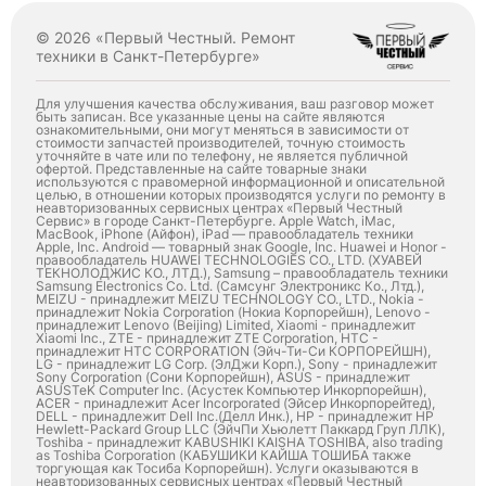
© 2026 «Первый Честный. Ремонт
техники в Санкт-Петербурге»
Для улучшения качества обслуживания, ваш разговор может
быть записан. Все указанные цены на сайте являются
ознакомительными, они могут меняться в зависимости от
стоимости запчастей производителей, точную стоимость
уточняйте в чате или по телефону, не является публичной
офертой. Представленные на сайте товарные знаки
используются с правомерной информационной и описательной
целью, в отношении которых производятся услуги по ремонту в
неавторизованных сервисных центрах «Первый Честный
Сервис» в городе Санкт-Петербурге. Apple Watch, iMac,
MacBook, iPhone (Айфон), iPad — правообладатель техники
Apple, Inc. Android — товарный знак Google, Inc. Huawei и Honor -
правообладатель HUAWEI TECHNOLOGIES CO., LTD. (ХУАВЕЙ
ТЕКНОЛОДЖИС КО., ЛТД.), Samsung – правообладатель техники
Samsung Electronics Co. Ltd. (Самсунг Электроникс Ко., Лтд.),
MEIZU - принадлежит MEIZU TECHNOLOGY CO., LTD., Nokia -
принадлежит Nokia Corporation (Нокиа Корпорейшн), Lenovo -
принадлежит Lenovo (Beijing) Limited, Xiaomi - принадлежит
Xiaomi Inc., ZTE - принадлежит ZTE Corporation, HTC -
принадлежит HTC CORPORATION (Эйч-Ти-Си КОРПОРЕЙШН),
LG - принадлежит LG Corp. (ЭлДжи Корп.), Sony - принадлежит
Sony Corporation (Сони Корпорейшн), ASUS - принадлежит
ASUSTeK Computer Inc. (Асустек Компьютер Инкорпорейшн),
ACER - принадлежит Acer Incorporated (Эйсер Инкорпорейтед),
DELL - принадлежит Dell Inc.(Делл Инк.), HP - принадлежит HP
Hewlett-Packard Group LLC (ЭйчПи Хьюлетт Паккард Груп ЛЛК),
Toshiba - принадлежит KABUSHIKI KAISHA TOSHIBA, also trading
as Toshiba Corporation (КАБУШИКИ КАЙША ТОШИБА также
торгующая как Тосиба Корпорейшн). Услуги оказываются в
неавторизованных сервисных центрах «Первый Честный