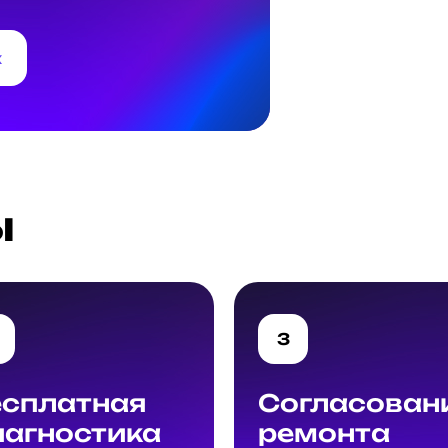
к
ы
3
есплатная
Согласован
иагностика
ремонта