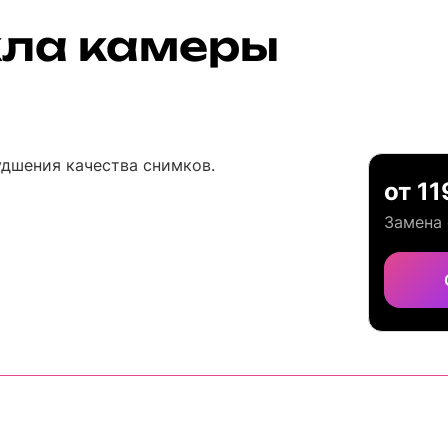
кла камеры
удшения качества снимков.
от 11
Замена 