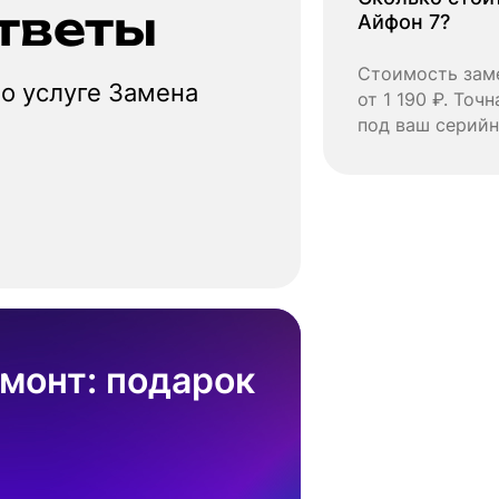
тветы
Айфон 7?
Стоимость заме
о услуге Замена
от 1 190 ₽. Точ
под ваш серийн
монт: подарок