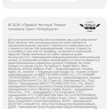
© 2026 «Первый Честный. Ремонт
техники в Санкт-Петербурге»
Для улучшения качества обслуживания, ваш разговор может
быть записан. Все указанные цены на сайте являются
ознакомительными, они могут меняться в зависимости от
стоимости запчастей производителей, точную стоимость
уточняйте в чате или по телефону, не является публичной
офертой. Представленные на сайте товарные знаки
используются с правомерной информационной и описательной
целью, в отношении которых производятся услуги по ремонту в
неавторизованных сервисных центрах «Первый Честный
Сервис» в городе Санкт-Петербурге. Apple Watch, iMac,
MacBook, iPhone (Айфон), iPad — правообладатель техники
Apple, Inc. Android — товарный знак Google, Inc. Huawei и Honor -
правообладатель HUAWEI TECHNOLOGIES CO., LTD. (ХУАВЕЙ
ТЕКНОЛОДЖИС КО., ЛТД.), Samsung – правообладатель техники
Samsung Electronics Co. Ltd. (Самсунг Электроникс Ко., Лтд.),
MEIZU - принадлежит MEIZU TECHNOLOGY CO., LTD., Nokia -
принадлежит Nokia Corporation (Нокиа Корпорейшн), Lenovo -
принадлежит Lenovo (Beijing) Limited, Xiaomi - принадлежит
Xiaomi Inc., ZTE - принадлежит ZTE Corporation, HTC -
принадлежит HTC CORPORATION (Эйч-Ти-Си КОРПОРЕЙШН),
LG - принадлежит LG Corp. (ЭлДжи Корп.), Sony - принадлежит
Sony Corporation (Сони Корпорейшн), ASUS - принадлежит
ASUSTeK Computer Inc. (Асустек Компьютер Инкорпорейшн),
ACER - принадлежит Acer Incorporated (Эйсер Инкорпорейтед),