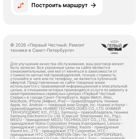
Построить маршрут
© 2026 «Первый Честный. Ремонт
техники в Санкт-Петербурге»
Для улучшения качества обслуживания, ваш разговор может
быть записан. Все указанные цены на сайте являются
ознакомительными, они могут меняться в зависимости от
стоимости запчастей производителей, точную стоимость
уточняйте в чате или по телефону, не является публичной
офертой. Представленные на сайте товарные знаки
используются с правомерной информационной и описательной
целью, в отношении которых производятся услуги по ремонту в
неавторизованных сервисных центрах «Первый Честный
Сервис» в городе Санкт-Петербурге. Apple Watch, iMac,
MacBook, iPhone (Айфон), iPad — правообладатель техники
Apple, Inc. Android — товарный знак Google, Inc. Huawei и Honor -
правообладатель HUAWEI TECHNOLOGIES CO., LTD. (ХУАВЕЙ
ТЕКНОЛОДЖИС КО., ЛТД.), Samsung – правообладатель техники
Samsung Electronics Co. Ltd. (Самсунг Электроникс Ко., Лтд.),
MEIZU - принадлежит MEIZU TECHNOLOGY CO., LTD., Nokia -
принадлежит Nokia Corporation (Нокиа Корпорейшн), Lenovo -
принадлежит Lenovo (Beijing) Limited, Xiaomi - принадлежит
Xiaomi Inc., ZTE - принадлежит ZTE Corporation, HTC -
принадлежит HTC CORPORATION (Эйч-Ти-Си КОРПОРЕЙШН),
LG - принадлежит LG Corp. (ЭлДжи Корп.), Sony - принадлежит