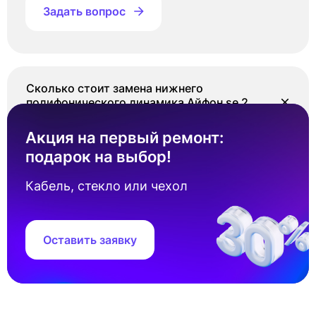
Задать вопрос
Сколько стоит замена нижнего
полифонического динамика Айфон se 2
2020?
Акция на первый ремонт:
Стоимость замена нижнего полифонического
подарок на выбор!
динамика Айфон se 2 2020 составляет от 2
500 ₽. Точная цена зависит от наличия
Кабель, стекло или чехол
запчастей под ваш серийный номер
устройства.
Оставить заявку