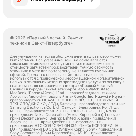
© 2026 «Первый Честный. Ремонт
техники в Санкт-Петербурге»
Для улучшения качества обслуживания, ваш разговор может
быть записан. Все указанные цены на сайте являются
ознакомительными, они могут меняться в зависимости от
стоимости запчастей производителей, точную стоимость
уточняйте в чате или по телефону, не является публичной
офертой. Представленные на сайте товарные знаки
используются с правомерной информационной и описательной
целью, в отношении которых производятся услуги по ремонту в
неавторизованных сервисных центрах «Первый Честный
Сервис» в городе Санкт-Петербурге. Apple Watch, iMac,
MacBook, iPhone (Айфон), iPad — правообладатель техники
Apple, Inc. Android — товарный знак Google, Inc. Huawei и Honor -
правообладатель HUAWEI TECHNOLOGIES CO., LTD. (ХУАВЕЙ
ТЕКНОЛОДЖИС КО., ЛТД.), Samsung – правообладатель техники
Samsung Electronics Co. Ltd. (Самсунг Электроникс Ко., Лтд.),
MEIZU - принадлежит MEIZU TECHNOLOGY CO., LTD., Nokia -
принадлежит Nokia Corporation (Нокиа Корпорейшн), Lenovo -
принадлежит Lenovo (Beijing) Limited, Xiaomi - принадлежит
Xiaomi Inc., ZTE - принадлежит ZTE Corporation, HTC -
принадлежит HTC CORPORATION (Эйч-Ти-Си КОРПОРЕЙШН),
LG - принадлежит LG Corp. (ЭлДжи Корп.), Sony - принадлежит
Sony Corporation (Сони Корпорейшн), ASUS - принадлежит