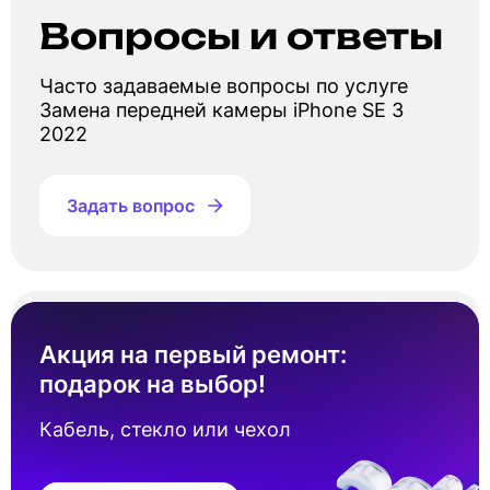
Вопросы и ответы
Часто задаваемые вопросы по услуге
Замена передней камеры iPhone SE 3
2022
Задать вопрос
Сколько стоит замена передней камеры
Айфон se 3 2022?
Акция на первый ремонт:
подарок на выбор!
Стоимость замена передней камеры Айфон
se 3 2022 составляет от 2 800 ₽. Точная цена
Кабель, стекло или чехол
зависит от наличия запчастей под ваш
серийный номер устройства.