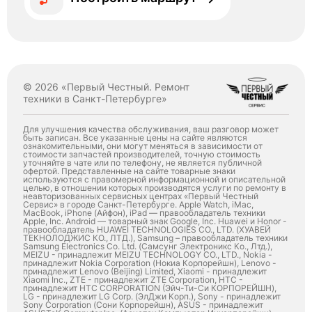
© 2026 «Первый Честный. Ремонт
техники в Санкт-Петербурге»
Для улучшения качества обслуживания, ваш разговор может
быть записан. Все указанные цены на сайте являются
ознакомительными, они могут меняться в зависимости от
стоимости запчастей производителей, точную стоимость
уточняйте в чате или по телефону, не является публичной
офертой. Представленные на сайте товарные знаки
используются с правомерной информационной и описательной
целью, в отношении которых производятся услуги по ремонту в
неавторизованных сервисных центрах «Первый Честный
Сервис» в городе Санкт-Петербурге. Apple Watch, iMac,
MacBook, iPhone (Айфон), iPad — правообладатель техники
Apple, Inc. Android — товарный знак Google, Inc. Huawei и Honor -
правообладатель HUAWEI TECHNOLOGIES CO., LTD. (ХУАВЕЙ
ТЕКНОЛОДЖИС КО., ЛТД.), Samsung – правообладатель техники
Samsung Electronics Co. Ltd. (Самсунг Электроникс Ко., Лтд.),
MEIZU - принадлежит MEIZU TECHNOLOGY CO., LTD., Nokia -
принадлежит Nokia Corporation (Нокиа Корпорейшн), Lenovo -
принадлежит Lenovo (Beijing) Limited, Xiaomi - принадлежит
Xiaomi Inc., ZTE - принадлежит ZTE Corporation, HTC -
принадлежит HTC CORPORATION (Эйч-Ти-Си КОРПОРЕЙШН),
LG - принадлежит LG Corp. (ЭлДжи Корп.), Sony - принадлежит
Sony Corporation (Сони Корпорейшн), ASUS - принадлежит