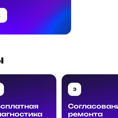
к
ы
3
есплатная
Согласован
иагностика
ремонта