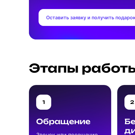
Оставить заявку и получить подаро
Этапы работ
1
2
Обращение
Б
д
Звонок или посещение