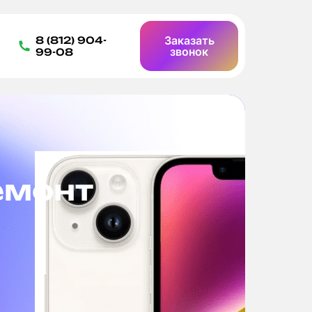
Заказать
8 (812) 904-
звонок
99-08
емонт
Б
д
Ост