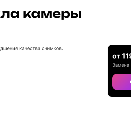
кла камеры
удшения качества снимков.
от 11
Замена 