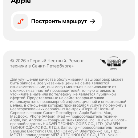
Apple
Построить маршрут
© 2026 «Первый Честный. Ремонт
техники в Санкт-Петербурге»
Для улучшения качества обслуживания, ваш разговор может
быть записан. Все указанные цены на сайте являются
ознакомительными, они могут меняться в зависимости от
стоимости запчастей производителей, точную стоимость
уточняйте в чате или по телефону, не является публичной
офертой. Представленные на сайте товарные знаки
используются с правомерной информационной и описательной
целью, в отношении которых производятся услуги по ремонту в
неавторизованных сервисных центрах «Первый Честный
Сервис» в городе Санкт-Петербурге. Apple Watch, iMac,
MacBook, iPhone (Айфон), iPad — правообладатель техники
Apple, Inc. Android — товарный знак Google, Inc. Huawei и Honor -
правообладатель HUAWEI TECHNOLOGIES CO., LTD. (ХУАВЕЙ
ТЕКНОЛОДЖИС КО., ЛТД.), Samsung – правообладатель техники
Samsung Electronics Co. Ltd. (Самсунг Электроникс Ко., Лтд.),
MEIZU - принадлежит MEIZU TECHNOLOGY CO., LTD., Nokia -