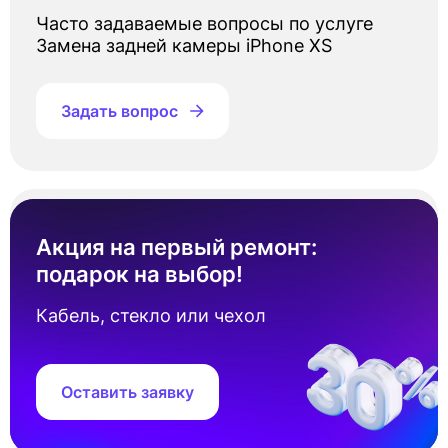
Часто задаваемые вопросы по услуге
Замена задней камеры iPhone XS
Задать вопрос
Сколько стоит замена задней камеры
Айфон XS?
Акция на первый ремонт:
подарок на выбор!
Стоимость замена задней камеры Айфон XS
составляет от 3 500 ₽. Точная цена зависит
Кабель, стекло или чехол
от наличия запчастей под ваш серийный
номер устройства.
Оставить заявку