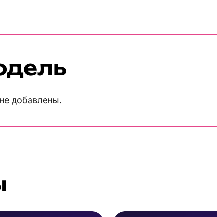
одель
не добавлены.
ы