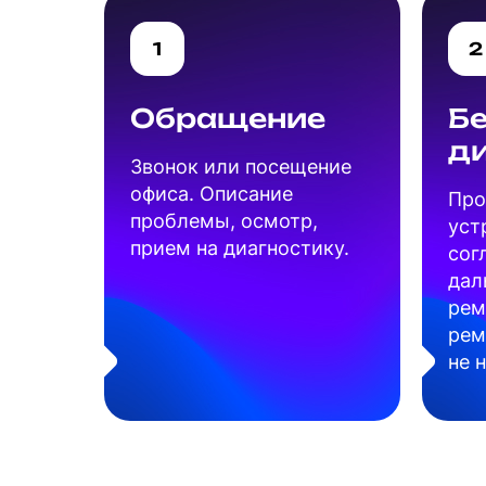
1
2
Обращение
Б
д
Звонок или посещение
офиса. Описание
Про
проблемы, осмотр,
уст
прием на диагностику.
сог
дал
рем
рем
не 