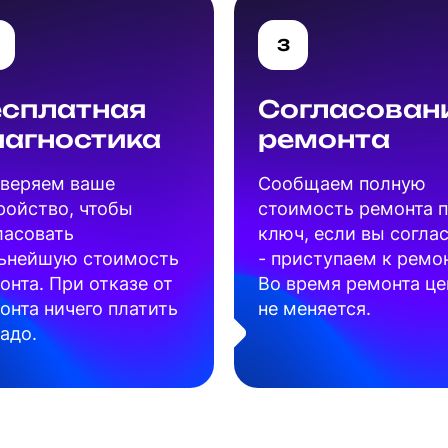
3
есплатная
Согласован
иагностика
ремонта
веряем ваше
Cообщаем полную
ройство, чтобы
стоимость ремонта 
ласовать
ключ, если вы согла
ьнейшую стоимость
- приступаем к ремон
онта. При отказе от
Во время ремонта це
онта ничего платить
не меняется.
надо.