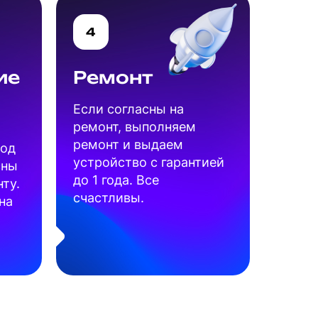
4
ие
Ремонт
Если согласны на
ремонт, выполняем
ремонт и выдаем
под
устройство с гарантией
сны
до 1 года. Все
ту.
счастливы.
на