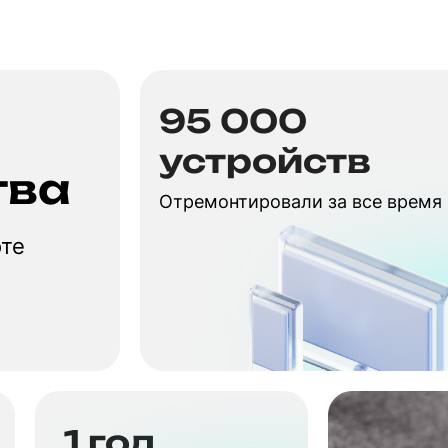
95 000
устройств
тва
Отремонтировали за все время
оте
1 год