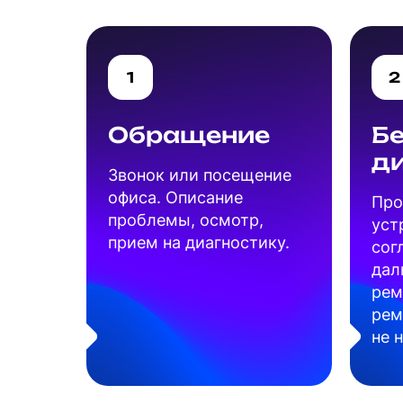
1
2
Обращение
Б
д
Звонок или посещение
офиса. Описание
Про
проблемы, осмотр,
уст
прием на диагностику.
сог
дал
рем
рем
не 