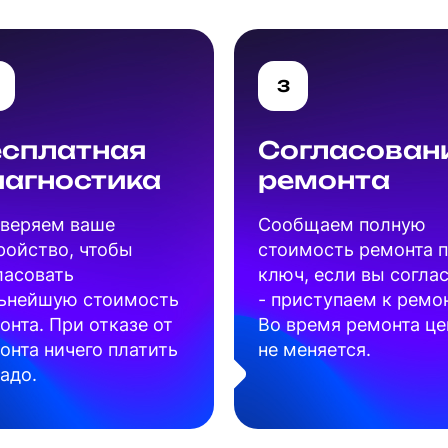
3
есплатная
Согласован
иагностика
ремонта
веряем ваше
Cообщаем полную
ройство, чтобы
стоимость ремонта 
ласовать
ключ, если вы согла
ьнейшую стоимость
- приступаем к ремон
онта. При отказе от
Во время ремонта це
онта ничего платить
не меняется.
надо.