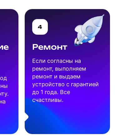
4
ие
Ремонт
Если согласны на
ремонт, выполняем
ремонт и выдаем
под
устройство с гарантией
сны
до 1 года. Все
ту.
счастливы.
на